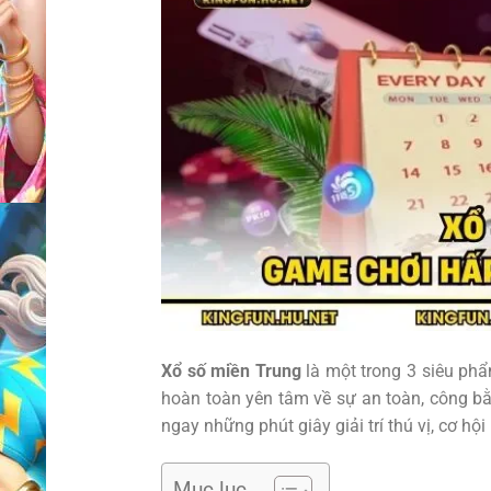
Xổ số miền Trung
là một trong 3 siêu ph
hoàn toàn yên tâm về sự an toàn, công 
ngay những phút giây giải trí thú vị, cơ hội
Mục lục