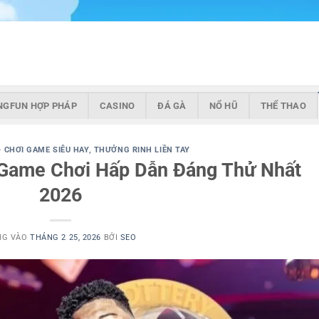
NGFUN HỢP PHÁP
CASINO
ĐÁ GÀ
NỔ HŨ
THỂ THAO
- CHƠI GAME SIÊU HAY, THƯỞNG RINH LIỀN TAY
 Game Chơi Hấp Dẫn Đáng Thử Nhất
2026
NG VÀO
THÁNG 2 25, 2026
BỞI
SEO