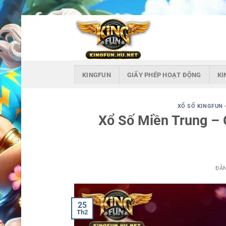
Bỏ
qua
nội
dung
KINGFUN
GIẤY PHÉP HOẠT ĐỘNG
KI
XỔ SỐ KINGFUN 
Xổ Số Miền Trung –
ĐĂ
25
Th2