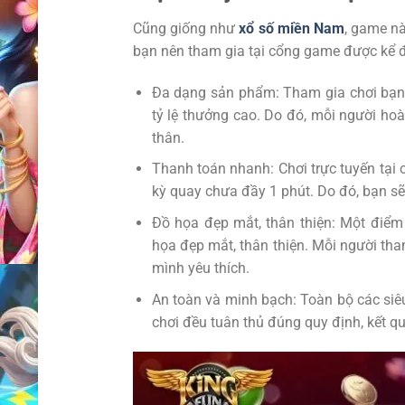
Cũng giống như
xổ số miền Nam
, game nà
bạn nên tham gia tại cổng game được kể 
Đa dạng sản phẩm: Tham gia chơi bạn 
tỷ lệ thưởng cao. Do đó, mỗi người ho
thân.
Thanh toán nhanh: Chơi trực tuyến tại 
kỳ quay chưa đầy 1 phút. Do đó, bạn sẽ t
Đồ họa đẹp mắt, thân thiện: Một điể
họa đẹp mắt, thân thiện. Mỗi người tha
mình yêu thích.
An toàn và minh bạch: Toàn bộ các si
chơi đều tuân thủ đúng quy định, kết q