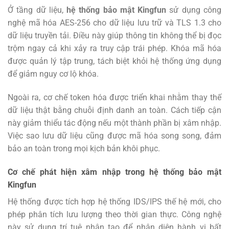
Ở tầng dữ liệu,
hệ thống bảo mật Kingfun
sử dụng công
nghệ mã hóa AES-256 cho dữ liệu lưu trữ và TLS 1.3 cho
dữ liệu truyền tải. Điều này giúp thông tin không thể bị đọc
trộm ngay cả khi xảy ra truy cập trái phép. Khóa mã hóa
được quản lý tập trung, tách biệt khỏi hệ thống ứng dụng
để giảm nguy cơ lộ khóa.
Ngoài ra, cơ chế token hóa được triển khai nhằm thay thế
dữ liệu thật bằng chuỗi định danh an toàn. Cách tiếp cận
này giảm thiểu tác động nếu một thành phần bị xâm nhập.
Việc sao lưu dữ liệu cũng được mã hóa song song, đảm
bảo an toàn trong mọi kịch bản khôi phục.
Cơ chế phát hiện xâm nhập trong hệ thống bảo mật
Kingfun
Hệ thống được tích hợp hệ thống IDS/IPS thế hệ mới, cho
phép phân tích lưu lượng theo thời gian thực. Công nghệ
này sử dụng trí tuệ nhân tạo để nhận diện hành vi bất