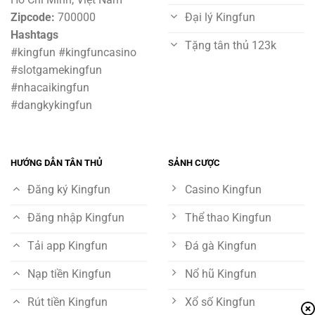
Zipcode:
700000
Đại lý Kingfun
Hashtags
Tặng tân thủ 123k
#kingfun #kingfuncasino
#slotgamekingfun
#nhacaikingfun
#dangkykingfun
HƯỚNG DẪN TÂN THỦ
SẢNH CƯỢC
Đăng ký Kingfun
Casino Kingfun
Đăng nhập Kingfun
Thể thao Kingfun
Tải app Kingfun
Đá gà Kingfun
Nạp tiền Kingfun
Nổ hũ Kingfun
Rút tiền Kingfun
Xổ số Kingfun