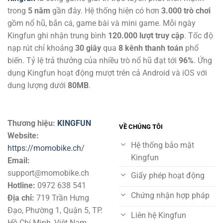
trong
5 năm
gần đây. Hệ thống hiện có hơn
3.000 trò chơi
gồm nổ hũ, bắn cá, game bài và mini game. Mỗi ngày
Kingfun ghi nhận trung bình
120.000 lượt truy cập
. Tốc độ
nạp rút chỉ khoảng
30 giây
qua
8 kênh thanh toán
phổ
biến. Tỷ lệ trả thưởng của nhiều trò nổ hũ đạt tới
96%
. Ứng
dụng Kingfun hoạt động mượt trên cả Android và iOS với
dung lượng dưới
80MB
.
Thương hiệu:
KINGFUN
VỀ CHÚNG TÔI
Website:
Hệ thống bảo mật
https://momobike.ch/
Kingfun
Email:
support@momobike.ch
Giấy phép hoạt động
Hotline:
0972 638 541
Chứng nhận hợp pháp
Địa chỉ:
719 Trần Hưng
Đạo, Phường 1, Quận 5, TP.
Liên hệ Kingfun
Hồ Chí Minh, Việt Nam