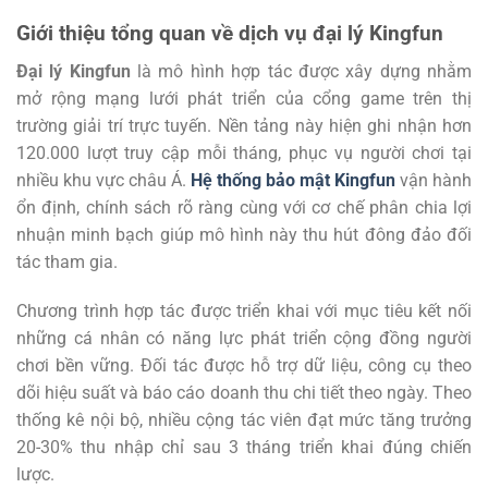
Giới thiệu tổng quan về dịch vụ đại lý Kingfun
Đại lý Kingfun
là mô hình hợp tác được xây dựng nhằm
mở rộng mạng lưới phát triển của cổng game trên thị
trường giải trí trực tuyến. Nền tảng này hiện ghi nhận hơn
120.000 lượt truy cập mỗi tháng, phục vụ người chơi tại
nhiều khu vực châu Á.
Hệ thống bảo mật Kingfun
vận hành
ổn định, chính sách rõ ràng cùng với cơ chế phân chia lợi
nhuận minh bạch giúp mô hình này thu hút đông đảo đối
tác tham gia.
Chương trình hợp tác được triển khai với mục tiêu kết nối
những cá nhân có năng lực phát triển cộng đồng người
chơi bền vững. Đối tác được hỗ trợ dữ liệu, công cụ theo
dõi hiệu suất và báo cáo doanh thu chi tiết theo ngày. Theo
thống kê nội bộ, nhiều cộng tác viên đạt mức tăng trưởng
20-30% thu nhập chỉ sau 3 tháng triển khai đúng chiến
lược.