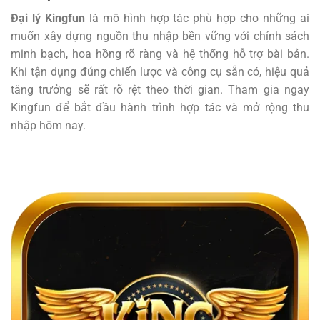
Đại lý Kingfun
là mô hình hợp tác phù hợp cho những ai
muốn xây dựng nguồn thu nhập bền vững với chính sách
minh bạch, hoa hồng rõ ràng và hệ thống hỗ trợ bài bản.
Khi tận dụng đúng chiến lược và công cụ sẵn có, hiệu quả
tăng trưởng sẽ rất rõ rệt theo thời gian. Tham gia ngay
Kingfun để bắt đầu hành trình hợp tác và mở rộng thu
nhập hôm nay.