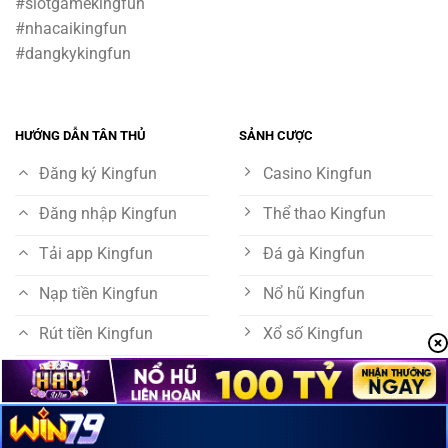
#slotgamekingfun
#nhacaikingfun
#dangkykingfun
HƯỚNG DẪN TÂN THỦ
SẢNH CƯỢC
Đăng ký Kingfun
Casino Kingfun
Đăng nhập Kingfun
Thể thao Kingfun
Tải app Kingfun
Đá gà Kingfun
Nạp tiền Kingfun
Nổ hũ Kingfun
Rút tiền Kingfun
Xổ số Kingfun
Cách đặt cược chuẩn