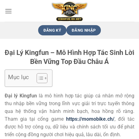
Bỏ
qua
nội
dung
ĐĂNG KÝ
ĐĂNG NHẬP
Đại Lý Kingfun – Mô Hình Hợp Tác Sinh Lời
Bền Vững Top Đầu Châu Á
Mục lục
Đại lý Kingfun
là mô hình hợp tác giúp cá nhân mở rộng
thu nhập bền vững trong lĩnh vực giải trí trực tuyến thông
qua hệ thống vận hành minh bạch, hoa hồng rõ ràng.
Tham gia tại cổng game
https://momobike.ch/
, đối tác
được hỗ trợ công cụ, dữ liệu và chính sách tối ưu để phát
triển cộng đồng người chơi hiệu quả, lâu dài, ổn định.