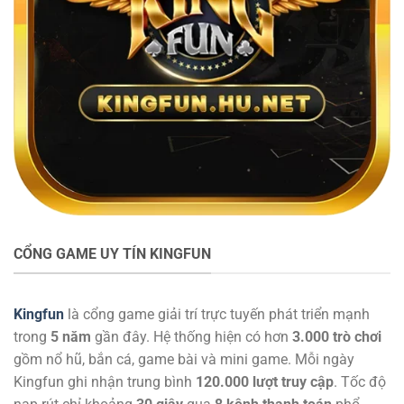
CỔNG GAME UY TÍN KINGFUN
Kingfun
là cổng game giải trí trực tuyến phát triển mạnh
trong
5 năm
gần đây. Hệ thống hiện có hơn
3.000 trò chơi
gồm nổ hũ, bắn cá, game bài và mini game. Mỗi ngày
Kingfun ghi nhận trung bình
120.000 lượt truy cập
. Tốc độ