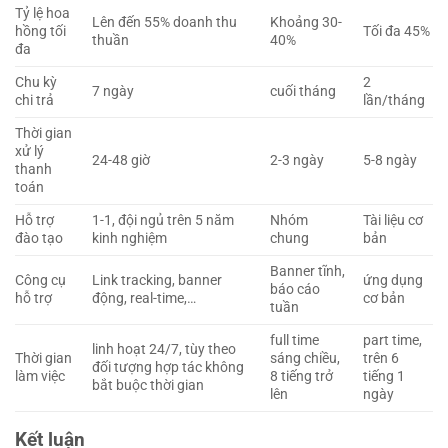
Tỷ lệ hoa
Lên đến 55% doanh thu
Khoảng 30-
hồng tối
Tối đa 45%
thuần
40%
đa
Chu kỳ
2
7 ngày
cuối tháng
chi trả
lần/tháng
Thời gian
xử lý
24-48 giờ
2-3 ngày
5-8 ngày
thanh
toán
Hỗ trợ
1-1, đội ngủ trên 5 năm
Nhóm
Tài liệu cơ
đào tạo
kinh nghiệm
chung
bản
Banner tĩnh,
Công cụ
Link tracking, banner
ứng dụng
báo cáo
hỗ trợ
động, real-time,…
cơ bản
tuần
full time
part time,
linh hoạt 24/7, tùy theo
Thời gian
sáng chiều,
trên 6
đối tượng hợp tác không
làm việc
8 tiếng trở
tiếng 1
bắt buộc thời gian
lên
ngày
Kết luận