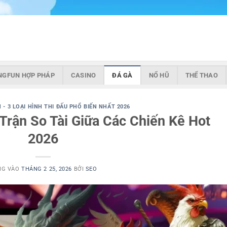
NGFUN HỢP PHÁP
CASINO
ĐÁ GÀ
NỔ HŨ
THỂ THAO
 - 3 LOẠI HÌNH THI ĐẤU PHỔ BIẾN NHẤT 2026
Trận So Tài Giữa Các Chiến Kê Hot
2026
NG VÀO
THÁNG 2 25, 2026
BỞI
SEO