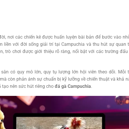
 đời, nơi các chiến kê được huấn luyện bài bản để bước vào n
n liền với đời sống giải trí tại Campuchia và thu hút sự quan
 trò chơi được giới thiệu rõ ràng, nổi bật với các trường đấu
sân có quy mô lớn, quy tụ lượng lớn hội viên theo dõi. Mỗi 
 mà còn phản ánh sự chuẩn bị kỹ lưỡng về chiến thuật và khả 
ã tạo nên sức hút riêng cho
đá gà Campuchia
.