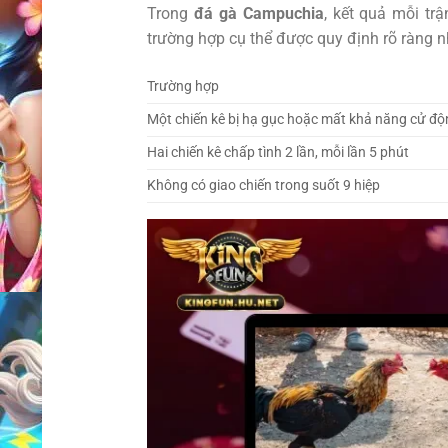
Trong
đá gà Campuchia
, kết quả mỗi tr
trường hợp cụ thể được quy định rõ ràng n
Trường hợp
Một chiến kê bị hạ gục hoặc mất khả năng cử độ
Hai chiến kê chấp tình 2 lần, mỗi lần 5 phút
Không có giao chiến trong suốt 9 hiệp