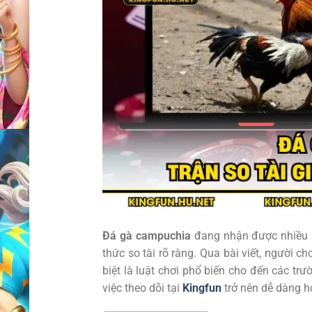
Đá gà campuchia
đang nhận được nhiều s
thức so tài rõ ràng. Qua bài viết, người c
biệt là luật chơi phổ biến cho đến các trư
việc theo dõi tại
Kingfun
trở nên dễ dàng h