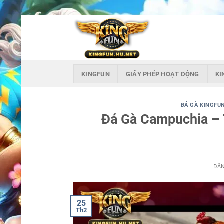
Bỏ
qua
nội
dung
KINGFUN
GIẤY PHÉP HOẠT ĐỘNG
KI
ĐÁ GÀ KINGFUN
Đá Gà Campuchia – 
ĐĂ
25
Th2