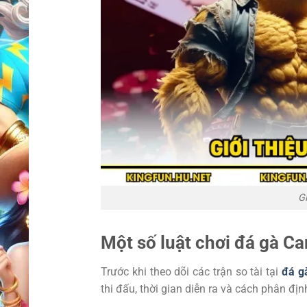
G
Một số luật chơi đá gà C
Trước khi theo dõi các trận so tài tại
đá g
thi đấu, thời gian diễn ra và cách phân địn