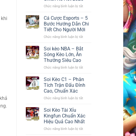
–
Nổi
Chức năng bình luận bị tắt
ở
Toàn
Tiếng
Đá
Cảnh
Hiện
Gà
Sân
Cá Cược Esports – 5
Nay
 khi
Campuchia
Chơi
Bước Hướng Dẫn Chi
–
Chiến
Tiết Cho Người Mới
Trận
Kê
Chức năng bình luận bị tắt
ở
So
tại
Cá
Tài
Việt
Cược
Giữa
Soi kèo NBA – Bắt
Nam
Esports
Các
Sóng Kèo Lớn, Ăn
–
Chiến
Thưởng Siêu Cao
5
Kê
Chức năng bình luận bị tắt
ở
Bước
Hot
Soi
Hướng
2026
kèo
Dẫn
Soi Kèo C1 – Phân
NBA
Chi
Tích Trận Đấu Đỉnh
–
Tiết
Cao, Chuẩn Xác
Bắt
Cho
 khả
Chức năng bình luận bị tắt
ở
Sóng
Người
Soi
Kèo
Mới
àng.
Kèo
Lớn,
Soi Kèo Tài Xỉu
C1
Ăn
Kingfun Chuẩn Xác
–
Thưởng
Hiệu Quả Cao Nhất
Phân
Siêu
Chức năng bình luận bị tắt
ở
Tích
Cao
Soi
Trận