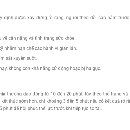
y định được xây dựng rõ ràng, người theo dõi cần nắm trước
 về cân nặng và tình trạng sức khỏe.
kỹ nhằm hạn chế các hành vi gian lận.
iám sát xuyên suốt.
 chạy, không còn khả năng cử động hoặc bị hạ gục.
hia
thường dao động từ 10 đến 20 phút, tùy theo thể trạng và
 kết thúc sớm hơn, chỉ khoảng 3 đến 5 phút nếu có kết quả rõ r
phút để hồi phục thể lực trước khi tiếp tục so tài.