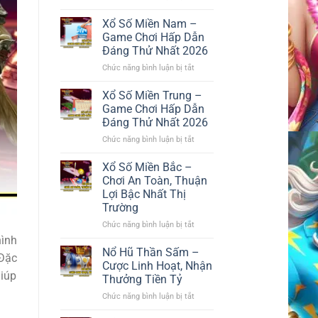
Vietlott-
Thưởng
Top
Siêu
Xổ Số Miền Nam –
3
Khủng
Game Chơi Hấp Dẫn
Thông
Chỉ
Đáng Thử Nhất 2026
Tin
Với
Chức năng bình luận bị tắt
ở
Quan
1
Xổ
Trọng
Giây
Số
Cần
Xổ Số Miền Trung –
Miền
Phải
Game Chơi Hấp Dẫn
Nam
Nhớ
Đáng Thử Nhất 2026
–
Khi
Chức năng bình luận bị tắt
ở
Game
Chơi
Xổ
Chơi
Số
Hấp
Xổ Số Miền Bắc –
Miền
Dẫn
Chơi An Toàn, Thuận
Trung
Đáng
Lợi Bậc Nhất Thị
–
Thử
Trường
Game
Nhất
Chơi
Chức năng bình luận bị tắt
2026
ở
Hấp
Xổ
ình
Dẫn
Số
Nổ Hũ Thần Sấm –
 Đặc
Đáng
Miền
Cược Linh Hoạt, Nhận
Thử
Bắc
giúp
Thưởng Tiền Tỷ
Nhất
–
Chức năng bình luận bị tắt
2026
ở
Chơi
Nổ
An