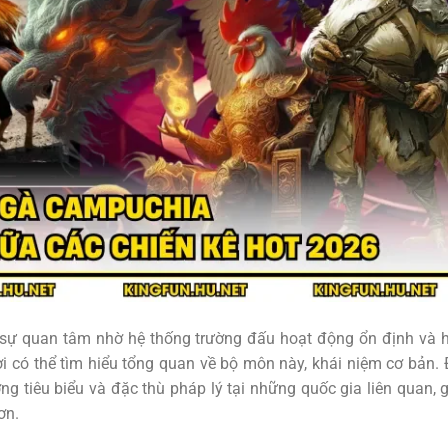
ự quan tâm nhờ hệ thống trường đấu hoạt động ổn định và h
hơi có thể tìm hiểu tổng quan về bộ môn này, khái niệm cơ bản.
ờng tiêu biểu và đặc thù pháp lý tại những quốc gia liên quan, 
ơn.