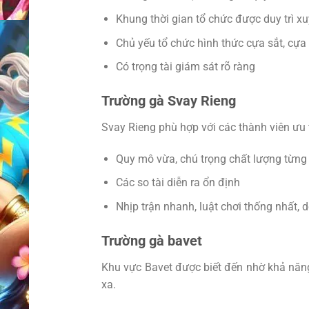
Khung thời gian tổ chức được duy trì xu
Chủ yếu tổ chức hình thức cựa sắt, cựa
Có trọng tài giám sát rõ ràng
Trường gà Svay Rieng
Svay Rieng phù hợp với các thành viên ưu t
Quy mô vừa, chú trọng chất lượng từng 
Các so tài diễn ra ổn định
Nhịp trận nhanh, luật chơi thống nhất, 
Trường gà bavet
Khu vực Bavet được biết đến nhờ khả năng
xa.