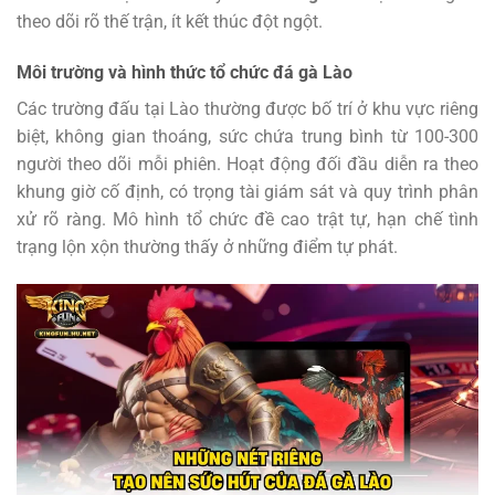
theo dõi rõ thế trận, ít kết thúc đột ngột.
Môi trường và hình thức tổ chức đá gà Lào
Các trường đấu tại Lào thường được bố trí ở khu vực riêng
biệt, không gian thoáng, sức chứa trung bình từ 100-300
người theo dõi mỗi phiên. Hoạt động đối đầu diễn ra theo
khung giờ cố định, có trọng tài giám sát và quy trình phân
xử rõ ràng. Mô hình tổ chức đề cao trật tự, hạn chế tình
trạng lộn xộn thường thấy ở những điểm tự phát.