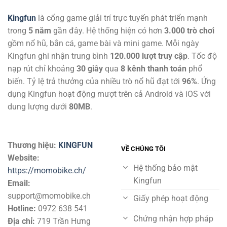
Kingfun
là cổng game giải trí trực tuyến phát triển mạnh
trong
5 năm
gần đây. Hệ thống hiện có hơn
3.000 trò chơi
gồm nổ hũ, bắn cá, game bài và mini game. Mỗi ngày
Kingfun ghi nhận trung bình
120.000 lượt truy cập
. Tốc độ
nạp rút chỉ khoảng
30 giây
qua
8 kênh thanh toán
phổ
biến. Tỷ lệ trả thưởng của nhiều trò nổ hũ đạt tới
96%
. Ứng
dụng Kingfun hoạt động mượt trên cả Android và iOS với
dung lượng dưới
80MB
.
Thương hiệu:
KINGFUN
VỀ CHÚNG TÔI
Website:
Hệ thống bảo mật
https://momobike.ch/
Kingfun
Email:
support@momobike.ch
Giấy phép hoạt động
Hotline:
0972 638 541
Chứng nhận hợp pháp
Địa chỉ:
719 Trần Hưng