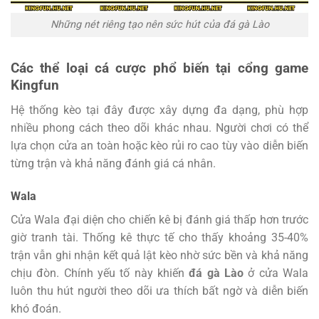
Những nét riêng tạo nên sức hút của đá gà Lào
Các thể loại cá cược phổ biến tại cổng game
Kingfun
Hệ thống kèo tại đây được xây dựng đa dạng, phù hợp
nhiều phong cách theo dõi khác nhau. Người chơi có thể
lựa chọn cửa an toàn hoặc kèo rủi ro cao tùy vào diễn biến
từng trận và khả năng đánh giá cá nhân.
Wala
Cửa Wala đại diện cho chiến kê bị đánh giá thấp hơn trước
giờ tranh tài. Thống kê thực tế cho thấy khoảng 35-40%
trận vẫn ghi nhận kết quả lật kèo nhờ sức bền và khả năng
chịu đòn. Chính yếu tố này khiến
đá gà Lào
ở cửa Wala
luôn thu hút người theo dõi ưa thích bất ngờ và diễn biến
khó đoán.