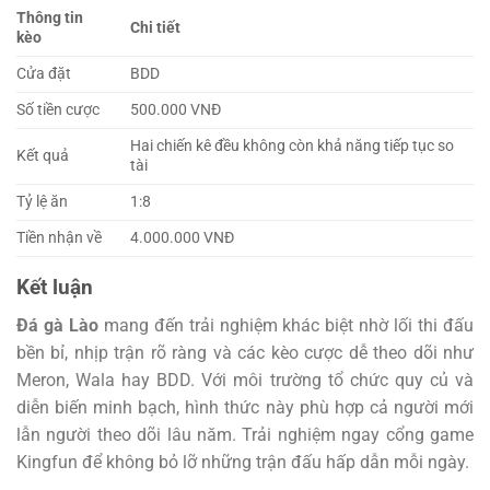
Thông tin
Chi tiết
kèo
Cửa đặt
BDD
Số tiền cược
500.000 VNĐ
Hai chiến kê đều không còn khả năng tiếp tục so
Kết quả
tài
Tỷ lệ ăn
1:8
Tiền nhận về
4.000.000 VNĐ
Kết luận
Đá gà Lào
mang đến trải nghiệm khác biệt nhờ lối thi đấu
bền bỉ, nhịp trận rõ ràng và các kèo cược dễ theo dõi như
Meron, Wala hay BDD. Với môi trường tổ chức quy củ và
diễn biến minh bạch, hình thức này phù hợp cả người mới
lẫn người theo dõi lâu năm. Trải nghiệm ngay cổng game
Kingfun để không bỏ lỡ những trận đấu hấp dẫn mỗi ngày.