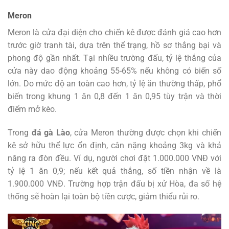
Meron
Meron là cửa đại diện cho chiến kê được đánh giá cao hơn
trước giờ tranh tài, dựa trên thể trạng, hồ sơ thắng bại và
phong độ gần nhất. Tại nhiều trường đấu, tỷ lệ thắng của
cửa này dao động khoảng 55-65% nếu không có biến số
lớn. Do mức độ an toàn cao hơn, tỷ lệ ăn thường thấp, phổ
biến trong khung 1 ăn 0,8 đến 1 ăn 0,95 tùy trận và thời
điểm mở kèo.
Trong
đá gà Lào
, cửa Meron thường được chọn khi chiến
kê sở hữu thể lực ổn định, cân nặng khoảng 3kg và khả
năng ra đòn đều. Ví dụ, người chơi đặt 1.000.000 VNĐ với
tỷ lệ 1 ăn 0,9; nếu kết quả thắng, số tiền nhận về là
1.900.000 VNĐ. Trường hợp trận đấu bị xử Hòa, đa số hệ
thống sẽ hoàn lại toàn bộ tiền cược, giảm thiểu rủi ro.