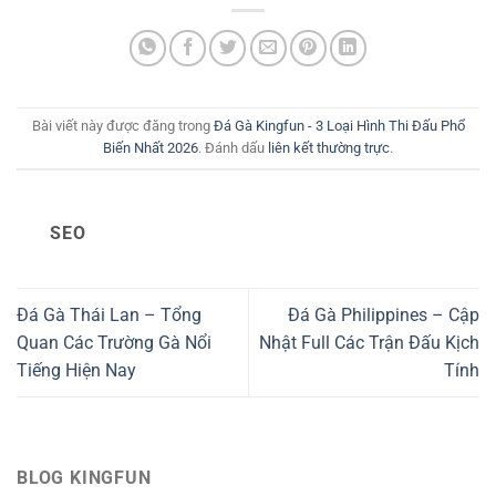
Bài viết này được đăng trong
Đá Gà Kingfun - 3 Loại Hình Thi Đấu Phổ
Biến Nhất 2026
. Đánh dấu
liên kết thường trực
.
SEO
Đá Gà Thái Lan – Tổng
Đá Gà Philippines – Cập
Quan Các Trường Gà Nổi
Nhật Full Các Trận Đấu Kịch
Tiếng Hiện Nay
Tính
BLOG KINGFUN