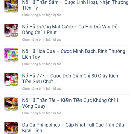
Số
Nổ Hũ Thần Sấm – Cược Linh Hoạt, Nhận Thưởng
Chơi
Nhất
Miền
Hấp
Tiền Tỷ
2026
Bắc
Dẫn
Chức năng bình luận bị tắt
ở
–
Đáng
Nổ
Chơi
Thử
Hũ
Nổ Hũ Đường Mạt Cược – Cơ Hội Đổi Vận Dễ
An
Nhất
Thần
Toàn,
Dàng Chỉ 1 Phút
2026
Sấm
Thuận
Chức năng bình luận bị tắt
ở
–
Lợi
Nổ
Cược
Bậc
Hũ
Nổ Hũ Hoa Quả – Cược Minh Bạch, Rinh Thưởng
Linh
Nhất
Đường
Hoạt,
Liền Tay
Thị
Mạt
Nhận
Trường
Chức năng bình luận bị tắt
ở
Cược
Thưởng
Nổ
–
Tiền
Hũ
Nổ Hũ 777 – Cược Đơn Giản Chỉ 30 Giây Kiếm
Cơ
Tỷ
Hoa
Hội
Tiền Siêu Chất
Quả
Đổi
Chức năng bình luận bị tắt
ở
–
Vận
Nổ
Cược
Dễ
Hũ
Nổ Hũ Thần Tài – Kiếm Tiền Cực Khủng Chỉ 1
Minh
Dàng
777
Bạch,
Vòng Quay
Chỉ
–
Rinh
1
Chức năng bình luận bị tắt
ở
Cược
Thưởng
Phút
Nổ
Đơn
Liền
Hũ
Đá Gà Philippines – Cập Nhật Full Các Trận Đấu
Giản
Tay
Thần
Chỉ
Kịch Tính
Tài